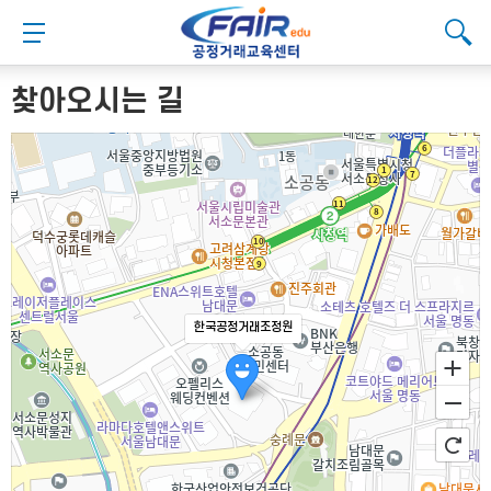
메
본
뉴
문
메뉴 버튼
검색
바
바
검
로
로
대메뉴
검색
검색
가
가
찾아오시는 길
기
기
한국공정거래조정원