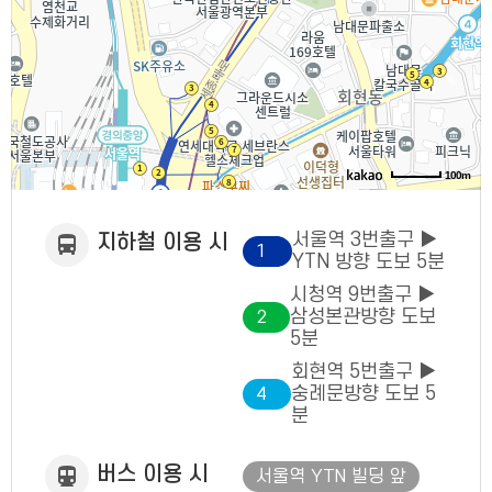
100m
서울역 3번출구 ▶
지하철 이용 시
1
YTN 방향 도보 5분
호
시청역 9번출구 ▶
선
삼성본관방향 도보
2
5분
호
회현역 5번출구 ▶
선
숭례문방향 도보 5
4
분
호
선
버스 이용 시
서울역 YTN 빌딩 앞