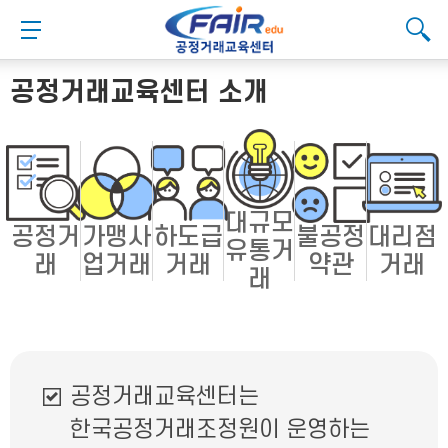
메
본
뉴
문
메뉴 버튼
검색
바
바
검
로
로
대메뉴
검색
검색
가
가
공정거래교육센터 소개
기
기
대규모
공정거
가맹사
하도급
불공정
대리점
유통거
래
업거래
거래
약관
거래
래
공정거래교육센터는
한국공정거래조정원이 운영하는