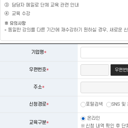
③
담당자 메일로 단체 교육 관련 안내
④
교육 수강
※ 유의사항
동일한 강의를 다른 기간에 재수강하기 원하실 경우, 새로운 
단체 교육 신청
기업명
*
우편번호
*
우편번
주소
*
신청경로
*
포털검색
SNS 및
온라인
교육구분
*
신청 내역 확인 후 단