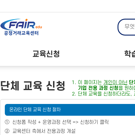
메
본
뉴
문
바
바
로
로
가
가
기
기
대메뉴
교육신청
학
온라인 교육
공
1. 이 페이지는
개인이 아닌
단
단체 교육 신청
오프라인 교육
자주
기업 전용 과정 신청
을 원하
단체 교육 신청
2. 단체 교육을 신청하더라도,
온라인 단체 교육 신청 절차
①
신청폼 작성 + 운영과정 선택 => 신청하기 클릭
②
교육센터 측에서 전용과정 개설