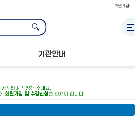
한국공정거래조정원 홈페이지
회원가입
로
전체메
검색
검색
검
기관안내
공정거래교육센터 소개
오시는 길
을 검색하여 신청해 주세요.
터에
회원가입 및 수강신청
을 하셔야 합니다.