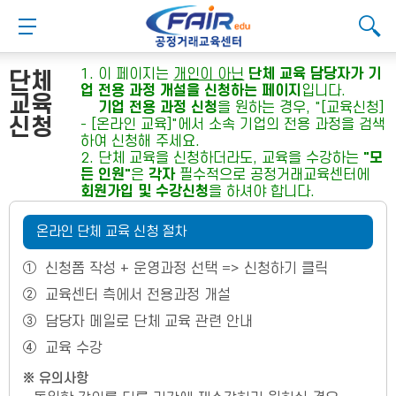
메
본
뉴
문
메뉴 버튼
검색
바
바
검
로
로
대메뉴
검색
검색
가
가
1. 이 페이지는
개인이 아닌
단체 교육 담당자가 기
단체
기
기
업 전용 과정 개설을 신청하는 페이지
입니다.
교육
기업 전용 과정 신청
을 원하는 경우, "[교육신청]
신청
- [온라인 교육]"에서 소속 기업의 전용 과정을 검색
하여 신청해 주세요.
2. 단체 교육을 신청하더라도, 교육을 수강하는
"모
든 인원"
은
각자
필수적으로 공정거래교육센터에
회원가입 및 수강신청
을 하셔야 합니다.
온라인 단체 교육 신청 절차
①
신청폼 작성 + 운영과정 선택 => 신청하기 클릭
②
교육센터 측에서 전용과정 개설
③
담당자 메일로 단체 교육 관련 안내
④
교육 수강
※ 유의사항