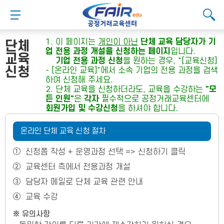
메
본
뉴
문
메뉴 버튼
검색
바
바
검
로
로
대메뉴
검색
검색
가
가
1. 이 페이지는
개인이 아닌
단체 교육 담당자가 기
단체
기
기
업 전용 과정 개설을 신청하는 페이지
입니다.
교육
기업 전용 과정 신청
을 원하는 경우, "[교육신청]
신청
- [온라인 교육]"에서 소속 기업의 전용 과정을 검색
하여 신청해 주세요.
2. 단체 교육을 신청하더라도, 교육을 수강하는
"모
든 인원"
은
각자
필수적으로 공정거래교육센터에
회원가입 및 수강신청
을 하셔야 합니다.
온라인 단체 교육 신청 절차
①
신청폼 작성 + 운영과정 선택 => 신청하기 클릭
②
교육센터 측에서 전용과정 개설
③
담당자 메일로 단체 교육 관련 안내
④
교육 수강
※ 유의사항