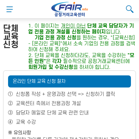
메
본
뉴
문
메뉴 버튼
검색
바
바
검
로
로
대메뉴
검색
검색
가
가
1. 이 페이지는
개인이 아닌
단체 교육 담당자가 기
단체
기
기
업 전용 과정 개설을 신청하는 페이지
입니다.
교육
기업 전용 과정 신청
을 원하는 경우, "[교육신청]
신청
- [온라인 교육]"에서 소속 기업의 전용 과정을 검색
하여 신청해 주세요.
2. 단체 교육을 신청하더라도, 교육을 수강하는
"모
든 인원"
은
각자
필수적으로 공정거래교육센터에
회원가입 및 수강신청
을 하셔야 합니다.
온라인 단체 교육 신청 절차
①
신청폼 작성 + 운영과정 선택 => 신청하기 클릭
②
교육센터 측에서 전용과정 개설
③
담당자 메일로 단체 교육 관련 안내
④
교육 수강
※ 유의사항