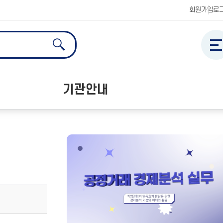
한국공정거래조정원 홈페이지
회원가입
로
전체메
검색
검색
검
기관안내
공정거래교육센터 소개
오시는 길