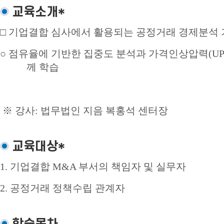
교육소개*
□
기업결합 심사에서 활용되는 공정거래 경제분석 
○
점유율에 기반한 집중도 분석과 가격인상압력
(U
께 학습
※
강사
:
법무법인 지음 복홍석 센터장
교육대상*
1.
기업결합
M&A
부서의 책임자 및 실무자
2.
공정거래 정책수립 관계자