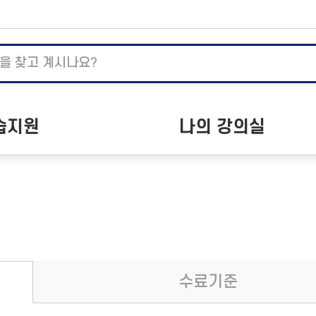
습지원
나의 강의실
지사항
나의 학습
하는 질문
개인정보수정
자료실
수료증 발급
이벤트
수료기준