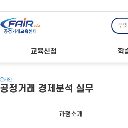
메
본
뉴
문
바
바
로
로
가
가
기
기
대메뉴
교육신청
학
온라인 교육
공
오프라인 교육
자주
온라인
공정거래 경제분석 실무
단체 교육 신청
과정소개
선택됨