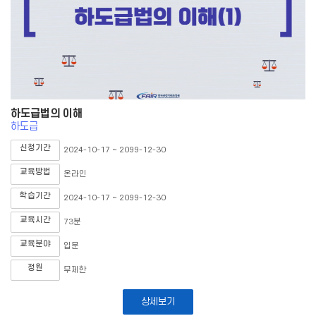
하도급법의 이해
하도급
신청기간
2024-10-17 ~ 2099-12-30
교육방법
온라인
학습기간
2024-10-17 ~ 2099-12-30
교육시간
73분
교육분야
입문
정원
무제한
상세보기