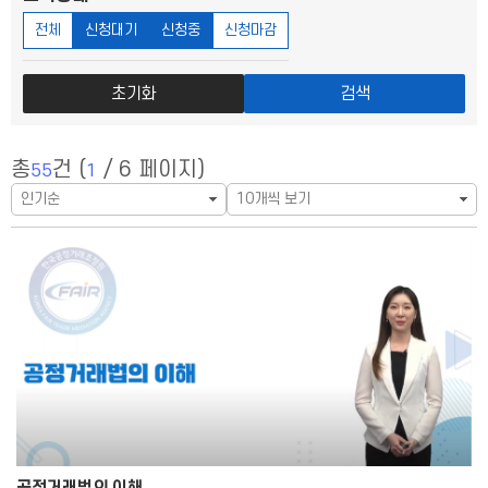
전체
신청대기
신청중
신청마감
초기화
검색
총
건 (
/ 6 페이지)
55
1