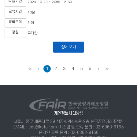
학습기간
2024-10-29 ~ 2099-12-30
교육시간
40분
교육분야
전체
정원
무제한
상세보기
처음
이전
1
2
3
4
5
6
다음
마지막
개인정보처리방침
서울시 중구 세종대로 39 상공회의소회관 9층 한국공정거래조정원
EMAIL : edu@kofair.or.kr
시스템 및 오류 문의 : 02-6363-9165
온라인 교육 문의 : 02-6363-9166