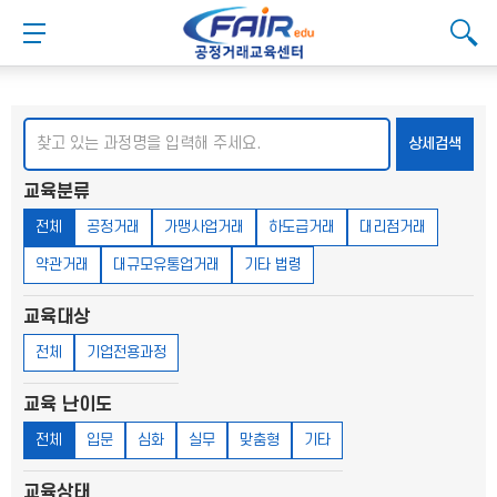
메
본
뉴
문
메뉴 버튼
검색
바
바
검
로
로
대메뉴
검색
검색
가
가
기
기
검색
상세검색
교육분류
전체
공정거래
가맹사업거래
하도급거래
대리점거래
약관거래
대규모유통업거래
기타 법령
교육대상
전체
기업전용과정
교육 난이도
전체
입문
심화
실무
맞춤형
기타
교육상태