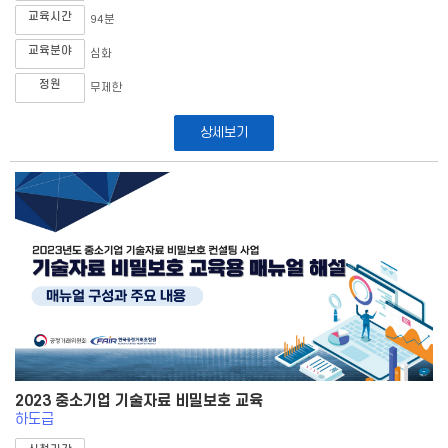
교육시간
94분
교육분야
심화
정원
무제한
상세보기
2023 중소기업 기술자료 비밀보호 교육
하도급