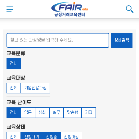
메
본
뉴
문
메뉴 버튼
검색
바
바
검
로
로
대메뉴
검색
검색
가
가
기
기
검색
상세검색
교육분류
전체
교육대상
전체
기업전용과정
교육 난이도
전체
입문
심화
실무
맞춤형
기타
교육상태
전체
신청대기
신청중
신청마감