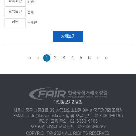
교육시간
40분
교육분야
전체
정원
무제한
상세보기
처음
이전
1
2
3
4
5
6
다음
마지막
개인정보처리방침
서울시 중구 세종대로 39 상공회의소회관 9층 한국공정거래조정원
EMAIL : edu@kofair.or.kr
시스템 및 오류 문의 : 02-6363-9165
온라인 교육 문의 : 02-6363-9166
오프라인 사업자 교육 문의 : 02-6363-9287
COPYRIGHTⓒ 2024 ALL RIGHTS RESERVED.