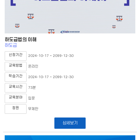
하도급법의 이해
하도급
신청기간
2024-10-17 ~ 2099-12-30
교육방법
온라인
학습기간
2024-10-17 ~ 2099-12-30
교육시간
73분
교육분야
입문
정원
무제한
상세보기