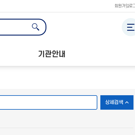
한국공정거래조정원 홈페이지
회원가입
로
전체메
검색
검색
검
기관안내
공정거래교육센터 소개
오시는 길
검색
상세검색