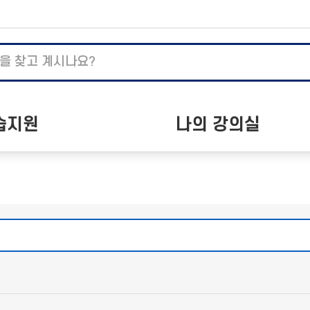
습지원
나의 강의실
지사항
나의 학습
하는 질문
개인정보수정
자료실
수료증 발급
이벤트