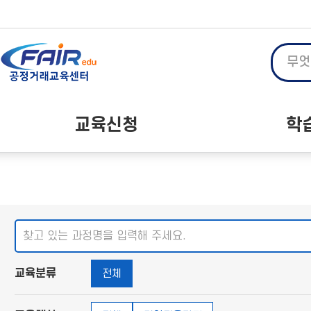
메
본
뉴
문
바
바
로
로
가
가
기
기
대메뉴
교육신청
학
온라인 교육
공
오프라인 교육
자주
단체 교육 신청
교육분류
전체