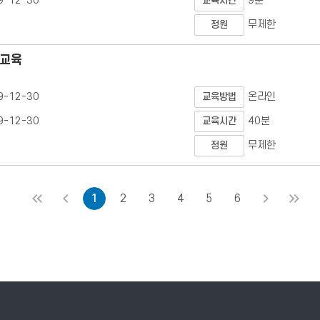
9-12-30
9분
교육시간
무제한
정원
 교육
9-12-30
온라인
교육방법
9-12-30
40분
교육시간
무제한
정원
처음
이전
1
2
3
4
5
6
다음
마지