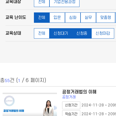
교육대상
전체
기업전용과정
교육 난이도
전체
입문
심화
실무
맞춤형
교육상태
전체
신청대기
신청중
신청마감
총
건 (
/ 6 페이지)
55
1
공정거래법의 이해
공정거래
2024-11-28 ~ 209
신청기간
2024-11-28 ~ 209
학습기간