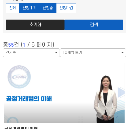
전체
신청대기
신청중
신청마감
초기화
검색
총
건 (
/ 6 페이지)
55
1