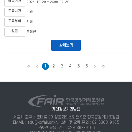
학습기간
2024-10-29 ~ 2099-12-30
교육시간
40분
교육분야
전체
정원
무제한
상세보기
처음
이전
1
2
3
4
5
6
다음
마지막
개인정보처리방침
서울시 중구 세종대로 39 상공회의소회관 9층 한국공정거래조정원
EMAIL : edu@kofair.or.kr
시스템 및 오류 문의 : 02-6363-9165
온라인 교육 문의 : 02-6363-9166