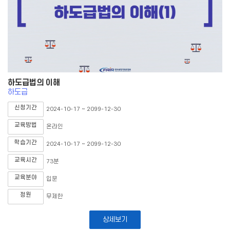
하도급법의 이해
하도급
신청기간
2024-10-17 ~ 2099-12-30
교육방법
온라인
학습기간
2024-10-17 ~ 2099-12-30
교육시간
73분
교육분야
입문
정원
무제한
상세보기