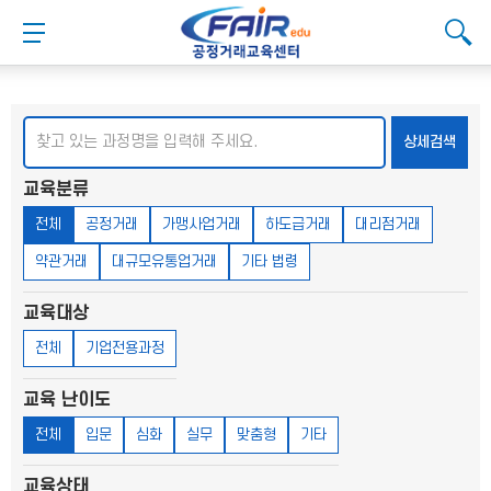
메
본
뉴
문
메뉴 버튼
검색
바
바
검
로
로
대메뉴
검색
검색
가
가
기
기
검색
상세검색
교육분류
전체
공정거래
가맹사업거래
하도급거래
대리점거래
약관거래
대규모유통업거래
기타 법령
교육대상
전체
기업전용과정
교육 난이도
전체
입문
심화
실무
맞춤형
기타
교육상태