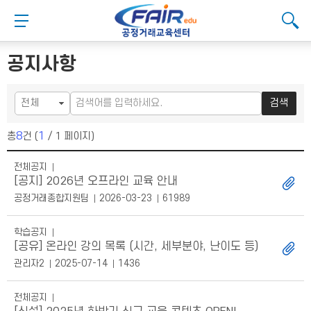
메
본
뉴
문
메뉴 버튼
검색
바
바
검
로
로
대메뉴
검색
검색
가
가
공지사항
기
기
검색
8
1
총
건 (
/ 1 페이지)
공지사항 목록
전체공지
[공지] 2026년 오프라인 교육 안내
공정거래종합지원팀
2026-03-23
61989
학습공지
[공유] 온라인 강의 목록 (시간, 세부분야, 난이도 등)
관리자2
2025-07-14
1436
전체공지